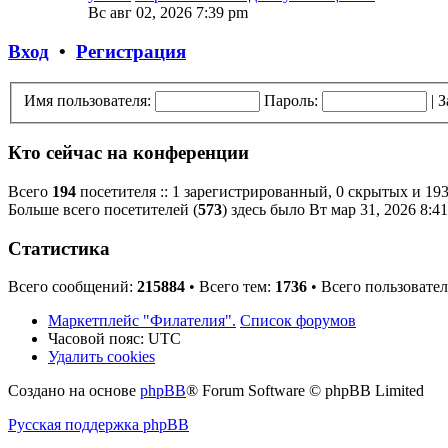
Вс авг 02, 2026 7:39 pm
Вход
•
Регистрация
Имя пользователя:
Пароль:
|
З
Кто сейчас на конференции
Всего
194
посетителя :: 1 зарегистрированный, 0 скрытых и 193
Больше всего посетителей (
573
) здесь было Вт мар 31, 2026 8:4
Статистика
Всего сообщений:
215884
• Всего тем:
1736
• Всего пользовате
Маркетплейс "Филателия".
Список форумов
Часовой пояс:
UTC
Удалить cookies
Создано на основе
phpBB
® Forum Software © phpBB Limited
Русская поддержка phpBB