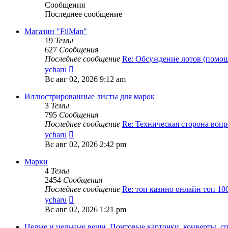
Сообщения
Последнее сообщение
Магазин "FilMan"
19
Темы
627
Сообщения
Последнее сообщение
Re: Обсуждение лотов (помо
Перейти
ycharu
к
Вс авг 02, 2026 9:12 am
последнему
сообщению
Иллюстрированные листы для марок
3
Темы
795
Сообщения
Последнее сообщение
Re: Техническая сторона воп
Перейти
ycharu
к
Вс авг 02, 2026 2:42 pm
последнему
сообщению
Марки
4
Темы
2454
Сообщения
Последнее сообщение
Re: топ казино онлайн топ 10
Перейти
ycharu
к
Вс авг 02, 2026 1:21 pm
последнему
сообщению
Целые и цельные вещи. Почтовые карточки, конверты, с