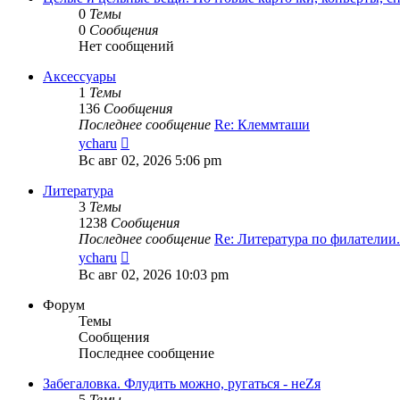
0
Темы
0
Сообщения
Нет сообщений
Аксессуары
1
Темы
136
Сообщения
Последнее сообщение
Re: Клеммташи
Перейти
ycharu
к
Вс авг 02, 2026 5:06 pm
последнему
сообщению
Литература
3
Темы
1238
Сообщения
Последнее сообщение
Re: Литература по филателии.
Перейти
ycharu
к
Вс авг 02, 2026 10:03 pm
последнему
сообщению
Форум
Темы
Сообщения
Последнее сообщение
Забегаловка. Флудить можно, ругаться - неZя
5
Темы