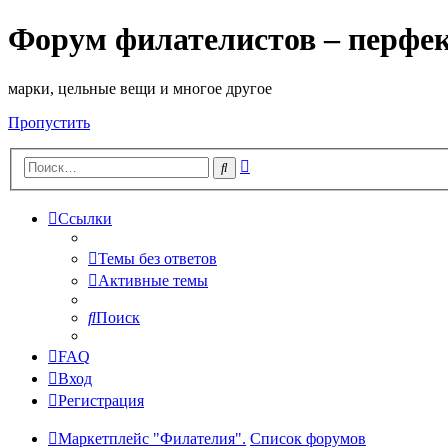
Форум филателистов – перфе
марки, цельные вещи и многое другое
Пропустить
Расширенный
Поиск
поиск
Ссылки
Темы без ответов
Активные темы
Поиск
FAQ
Вход
Регистрация
Маркетплейс "Филателия".
Список форумов