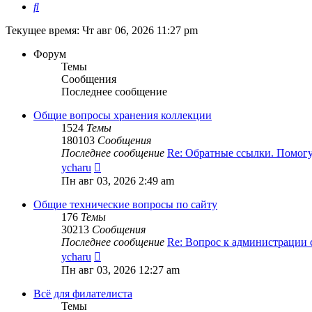
Поиск
Текущее время: Чт авг 06, 2026 11:27 pm
Форум
Темы
Сообщения
Последнее сообщение
Общие вопросы хранения коллекции
1524
Темы
180103
Сообщения
Последнее сообщение
Re: Обратные ссылки. Помог
Перейти
ycharu
к
Пн авг 03, 2026 2:49 am
последнему
сообщению
Общие технические вопросы по сайту
176
Темы
30213
Сообщения
Последнее сообщение
Re: Вопрос к администрации
Перейти
ycharu
к
Пн авг 03, 2026 12:27 am
последнему
сообщению
Всё для филателиста
Темы