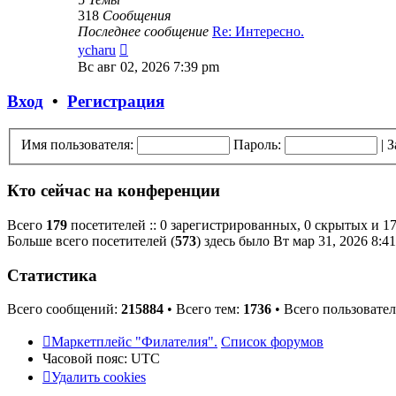
318
Сообщения
Последнее сообщение
Re: Интересно.
Перейти
ycharu
к
Вс авг 02, 2026 7:39 pm
последнему
сообщению
Вход
•
Регистрация
Имя пользователя:
Пароль:
|
З
Кто сейчас на конференции
Всего
179
посетителей :: 0 зарегистрированных, 0 скрытых и 17
Больше всего посетителей (
573
) здесь было Вт мар 31, 2026 8:4
Статистика
Всего сообщений:
215884
• Всего тем:
1736
• Всего пользовате
Маркетплейс "Филателия".
Список форумов
Часовой пояс:
UTC
Удалить cookies