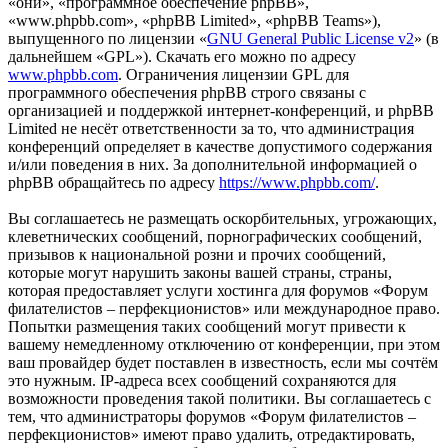
«они», «программное обеспечение phpBB»,
«www.phpbb.com», «phpBB Limited», «phpBB Teams»),
выпущенного по лицензии «
GNU General Public License v2
» (в
дальнейшем «GPL»). Скачать его можно по адресу
www.phpbb.com
. Ограничения лицензии GPL для
программного обеспечения phpBB строго связаны с
организацией и поддержкой интернет-конференций, и phpBB
Limited не несёт ответственности за то, что администрация
конференций определяет в качестве допустимого содержания
и/или поведения в них. За дополнительной информацией о
phpBB обращайтесь по адресу
https://www.phpbb.com/
.
Вы соглашаетесь не размещать оскорбительных, угрожающих,
клеветнических сообщений, порнографических сообщений,
призывов к национальной розни и прочих сообщений,
которые могут нарушить законы вашей страны, страны,
которая предоставляет услуги хостинга для форумов «Форум
филателистов – перфекционистов» или международное право.
Попытки размещения таких сообщений могут привести к
вашему немедленному отключению от конференции, при этом
ваш провайдер будет поставлен в известность, если мы сочтём
это нужным. IP-адреса всех сообщений сохраняются для
возможности проведения такой политики. Вы соглашаетесь с
тем, что администраторы форумов «Форум филателистов –
перфекционистов» имеют право удалить, отредактировать,