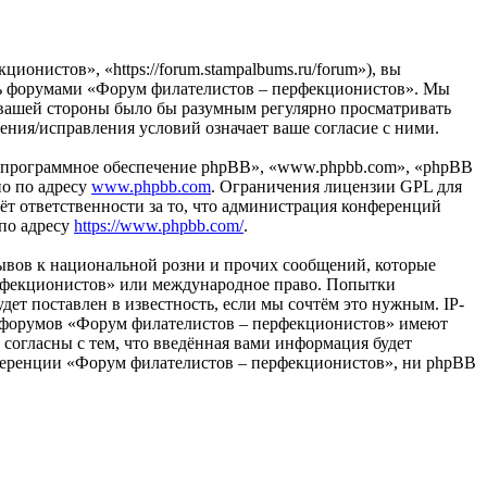
нистов», «https://forum.stampalbums.ru/forum»), вы
тесь форумами «Форум филателистов – перфекционистов». Мы
 с вашей стороны было бы разумным регулярно просматривать
ения/исправления условий означает ваше согласие с ними.
«программное обеспечение phpBB», «www.phpbb.com», «phpBB
но по адресу
www.phpbb.com
. Ограничения лицензии GPL для
ёт ответственности за то, что администрация конференций
 по адресу
https://www.phpbb.com/
.
ывов к национальной розни и прочих сообщений, которые
ерфекционистов» или международное право. Попытки
т поставлен в известность, если мы сочтём это нужным. IP-
ры форумов «Форум филателистов – перфекционистов» имеют
 согласны с тем, что введённая вами информация будет
онференции «Форум филателистов – перфекционистов», ни phpBB