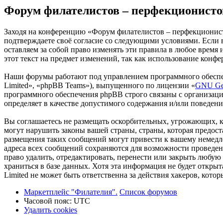
Форум филателистов – перфекционисто
Заходя на конференцию «Форум филателистов – перфекционистов
подтверждаете своё согласие со следующими условиями. Если 
оставляем за собой право изменять эти правила в любое время
этот текст на предмет изменений, так как использование кон
Наши форумы работают под управлением программного обеспе
Limited», «phpBB Teams»), выпущенного по лицензии «
GNU Gen
программного обеспечения phpBB строго связаны с организаци
определяет в качестве допустимого содержания и/или поведен
Вы соглашаетесь не размещать оскорбительных, угрожающих, 
могут нарушить законы вашей страны, страны, которая предо
размещения таких сообщений могут привести к вашему немедле
адреса всех сообщений сохраняются для возможности проведе
право удалить, отредактировать, перенести или закрыть любую
храниться в базе данных. Хотя эта информация не будет откр
Limited не может быть ответственна за действия хакеров, кот
Маркетплейс "Филателия".
Список форумов
Часовой пояс:
UTC
Удалить cookies