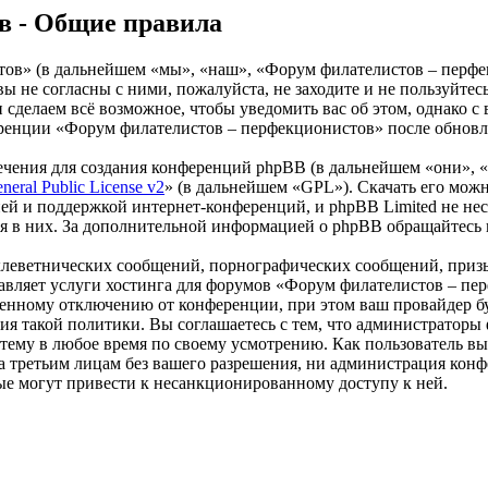
в - Общие правила
» (в дальнейшем «мы», «наш», «Форум филателистов – перфекцио
вы не согласны с ними, пожалуйста, не заходите и не пользуй
 и сделаем всё возможное, чтобы уведомить вас об этом, однако
ференции «Форум филателистов – перфекционистов» после обновл
чения для создания конференций phpBB (в дальнейшем «они», 
eral Public License v2
» (в дальнейшем «GPL»). Скачать его мож
ей и поддержкой интернет-конференций, и phpBB Limited не нес
ия в них. За дополнительной информацией о phpBB обращайтесь
клеветнических сообщений, порнографических сообщений, приз
ставляет услуги хостинга для форумов «Форум филателистов – п
нному отключению от конференции, при этом ваш провайдер буде
ния такой политики. Вы соглашаетесь с тем, что администрато
 тему в любое время по своему усмотрению. Как пользователь вы
ыта третьим лицам без вашего разрешения, ни администрация к
орые могут привести к несанкционированному доступу к ней.