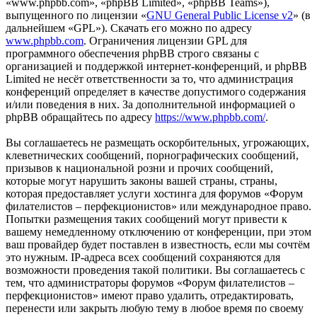
«www.phpbb.com», «phpBB Limited», «phpBB Teams»),
выпущенного по лицензии «
GNU General Public License v2
» (в
дальнейшем «GPL»). Скачать его можно по адресу
www.phpbb.com
. Ограничения лицензии GPL для
программного обеспечения phpBB строго связаны с
организацией и поддержкой интернет-конференций, и phpBB
Limited не несёт ответственности за то, что администрация
конференций определяет в качестве допустимого содержания
и/или поведения в них. За дополнительной информацией о
phpBB обращайтесь по адресу
https://www.phpbb.com/
.
Вы соглашаетесь не размещать оскорбительных, угрожающих,
клеветнических сообщений, порнографических сообщений,
призывов к национальной розни и прочих сообщений,
которые могут нарушить законы вашей страны, страны,
которая предоставляет услуги хостинга для форумов «Форум
филателистов – перфекционистов» или международное право.
Попытки размещения таких сообщений могут привести к
вашему немедленному отключению от конференции, при этом
ваш провайдер будет поставлен в известность, если мы сочтём
это нужным. IP-адреса всех сообщений сохраняются для
возможности проведения такой политики. Вы соглашаетесь с
тем, что администраторы форумов «Форум филателистов –
перфекционистов» имеют право удалить, отредактировать,
перенести или закрыть любую тему в любое время по своему