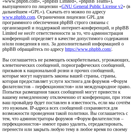
«www.phpbb.com», «phpBB Limited», «phpBB Teams»),
выпущенного по лицензии «
GNU General Public License v2
» (в
дальнейшем «GPL»). Скачать его можно по адресу
www.phpbb.com
. Ограничения лицензии GPL для
программного обеспечения phpBB строго связаны с
организацией и поддержкой интернет-конференций, и phpBB
Limited не несёт ответственности за то, что администрация
конференций определяет в качестве допустимого содержания
и/или поведения в них. За дополнительной информацией о
phpBB обращайтесь по адресу
https://www.phpbb.com/
.
Вы соглашаетесь не размещать оскорбительных, угрожающих,
клеветнических сообщений, порнографических сообщений,
призывов к национальной розни и прочих сообщений,
которые могут нарушить законы вашей страны, страны,
которая предоставляет услуги хостинга для форумов «Форум
филателистов – перфекционистов» или международное право.
Попытки размещения таких сообщений могут привести к
вашему немедленному отключению от конференции, при этом
ваш провайдер будет поставлен в известность, если мы сочтём
это нужным. IP-адреса всех сообщений сохраняются для
возможности проведения такой политики. Вы соглашаетесь с
тем, что администраторы форумов «Форум филателистов –
перфекционистов» имеют право удалить, отредактировать,
перенести или закрыть любую тему в любое время по своему