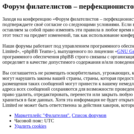
Форум филателистов – перфекционисто
Заходя на конференцию «Форум филателистов – перфекционистов
подтверждаете своё согласие со следующими условиями. Если 
оставляем за собой право изменять эти правила в любое время
этот текст на предмет изменений, так как использование кон
Наши форумы работают под управлением программного обеспе
Limited», «phpBB Teams»), выпущенного по лицензии «
GNU Gen
программного обеспечения phpBB строго связаны с организаци
определяет в качестве допустимого содержания и/или поведен
Вы соглашаетесь не размещать оскорбительных, угрожающих, 
могут нарушить законы вашей страны, страны, которая предо
размещения таких сообщений могут привести к вашему немедле
адреса всех сообщений сохраняются для возможности проведе
право удалить, отредактировать, перенести или закрыть любую
храниться в базе данных. Хотя эта информация не будет откр
Limited не может быть ответственна за действия хакеров, кот
Маркетплейс "Филателия".
Список форумов
Часовой пояс:
UTC
Удалить cookies