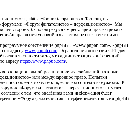
нистов», «https://forum.stampalbums.ru/forum»), вы
тесь форумами «Форум филателистов – перфекционистов». Мы
 с вашей стороны было бы разумным регулярно просматривать
ения/исправления условий означает ваше согласие с ними.
«программное обеспечение phpBB», «www.phpbb.com», «phpBB
но по адресу
www.phpbb.com
. Ограничения лицензии GPL для
ёт ответственности за то, что администрация конференций
 по адресу
https://www.phpbb.com/
.
ывов к национальной розни и прочих сообщений, которые
ерфекционистов» или международное право. Попытки
т поставлен в известность, если мы сочтём это нужным. IP-
ры форумов «Форум филателистов – перфекционистов» имеют
 согласны с тем, что введённая вами информация будет
онференции «Форум филателистов – перфекционистов», ни phpBB