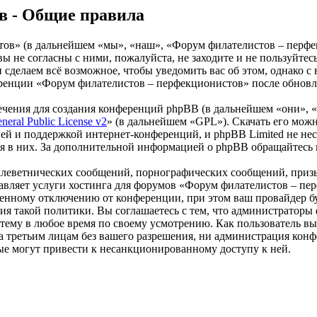
в - Общие правила
» (в дальнейшем «мы», «наш», «Форум филателистов – перфекцио
вы не согласны с ними, пожалуйста, не заходите и не пользуй
 и сделаем всё возможное, чтобы уведомить вас об этом, однако
ференции «Форум филателистов – перфекционистов» после обновл
чения для создания конференций phpBB (в дальнейшем «они», 
eral Public License v2
» (в дальнейшем «GPL»). Скачать его мож
ей и поддержкой интернет-конференций, и phpBB Limited не нес
ия в них. За дополнительной информацией о phpBB обращайтесь
клеветнических сообщений, порнографических сообщений, приз
ставляет услуги хостинга для форумов «Форум филателистов – п
нному отключению от конференции, при этом ваш провайдер буде
ния такой политики. Вы соглашаетесь с тем, что администрато
 тему в любое время по своему усмотрению. Как пользователь вы
ыта третьим лицам без вашего разрешения, ни администрация к
орые могут привести к несанкционированному доступу к ней.