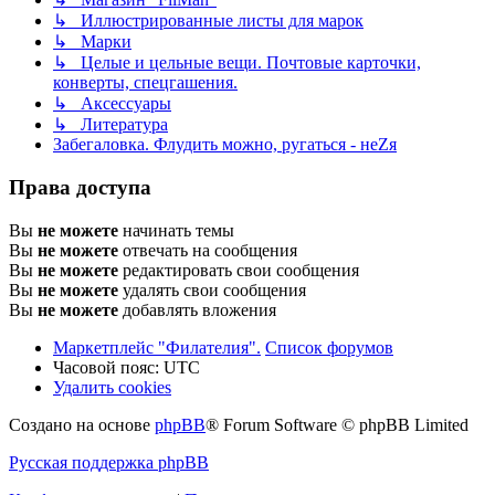
↳ Иллюстрированные листы для марок
↳ Марки
↳ Целые и цельные вещи. Почтовые карточки,
конверты, спецгашения.
↳ Аксессуары
↳ Литература
Забегаловка. Флудить можно, ругаться - неZя
Права доступа
Вы
не можете
начинать темы
Вы
не можете
отвечать на сообщения
Вы
не можете
редактировать свои сообщения
Вы
не можете
удалять свои сообщения
Вы
не можете
добавлять вложения
Маркетплейс "Филателия".
Список форумов
Часовой пояс:
UTC
Удалить cookies
Создано на основе
phpBB
® Forum Software © phpBB Limited
Русская поддержка phpBB