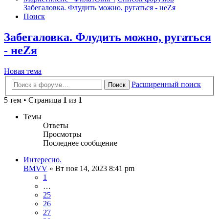
Забегаловка. Флудить можно, ругаться - неZя
Поиск
Забегаловка. Флудить можно, ругаться
- неZя
Новая тема
Расширенный поиск
Поиск
5 тем • Страница
1
из
1
Темы
Ответы
Просмотры
Последнее сообщение
Интересно.
BMVV
»
Вт ноя 14, 2023 8:41 pm
1
…
25
26
27