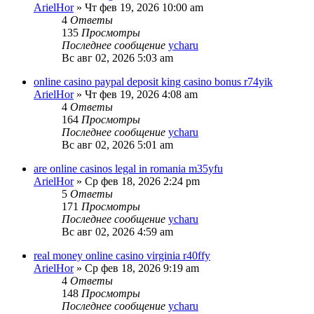
ArielHor
»
Чт фев 19, 2026 10:00 am
4
Ответы
135
Просмотры
Последнее сообщение
ycharu
Вс авг 02, 2026 5:03 am
online casino paypal deposit king casino bonus r74yik
ArielHor
»
Чт фев 19, 2026 4:08 am
4
Ответы
164
Просмотры
Последнее сообщение
ycharu
Вс авг 02, 2026 5:01 am
are online casinos legal in romania m35yfu
ArielHor
»
Ср фев 18, 2026 2:24 pm
5
Ответы
171
Просмотры
Последнее сообщение
ycharu
Вс авг 02, 2026 4:59 am
real money online casino virginia r40ffy
ArielHor
»
Ср фев 18, 2026 9:19 am
4
Ответы
148
Просмотры
Последнее сообщение
ycharu