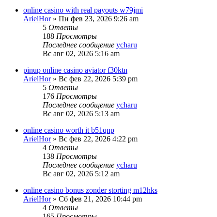
online casino with real payouts w79jmi
ArielHor
»
Пн фев 23, 2026 9:26 am
5
Ответы
188
Просмотры
Последнее сообщение
ycharu
Вс авг 02, 2026 5:16 am
pinup online casino aviator f30ktn
ArielHor
»
Вс фев 22, 2026 5:39 pm
5
Ответы
176
Просмотры
Последнее сообщение
ycharu
Вс авг 02, 2026 5:13 am
online casino worth it b51qnp
ArielHor
»
Вс фев 22, 2026 4:22 pm
4
Ответы
138
Просмотры
Последнее сообщение
ycharu
Вс авг 02, 2026 5:12 am
online casino bonus zonder storting m12hks
ArielHor
»
Сб фев 21, 2026 10:44 pm
4
Ответы
165
Просмотры