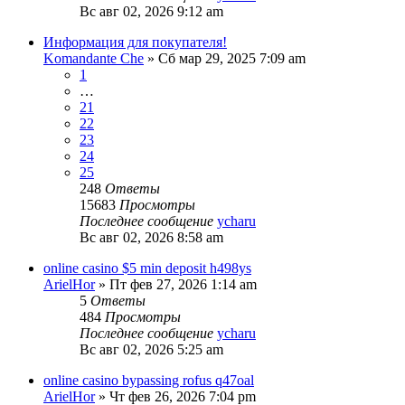
Вс авг 02, 2026 9:12 am
Информация для покупателя!
Komandante Che
»
Сб мар 29, 2025 7:09 am
1
…
21
22
23
24
25
248
Ответы
15683
Просмотры
Последнее сообщение
ycharu
Вс авг 02, 2026 8:58 am
online casino $5 min deposit h498ys
ArielHor
»
Пт фев 27, 2026 1:14 am
5
Ответы
484
Просмотры
Последнее сообщение
ycharu
Вс авг 02, 2026 5:25 am
online casino bypassing rofus q47oal
ArielHor
»
Чт фев 26, 2026 7:04 pm