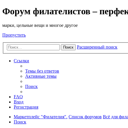
Форум филателистов – перфе
марки, цельные вещи и многое другое
Пропустить
Расширенный поиск
Поиск
Ссылки
Темы без ответов
Активные темы
Поиск
FAQ
Вход
Регистрация
Маркетплейс "Филателия".
Список форумов
Всё для фил
Поиск