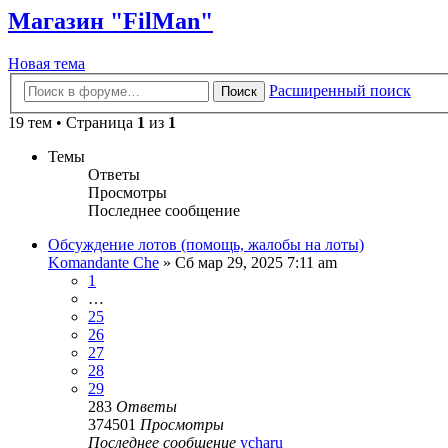
Магазин "FilMan"
Новая тема
Расширенный поиск
Поиск
19 тем • Страница
1
из
1
Темы
Ответы
Просмотры
Последнее сообщение
Обсуждение лотов (помощь, жалобы на лоты)
Komandante Che
»
Сб мар 29, 2025 7:11 am
1
…
25
26
27
28
29
283
Ответы
374501
Просмотры
Последнее сообщение
ycharu