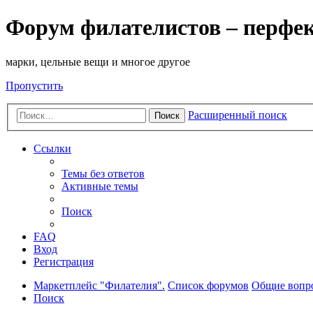
Форум филателистов – перфе
марки, цельные вещи и многое другое
Пропустить
Расширенный поиск
Поиск
Ссылки
Темы без ответов
Активные темы
Поиск
FAQ
Вход
Регистрация
Маркетплейс "Филателия".
Список форумов
Общие вопро
Поиск