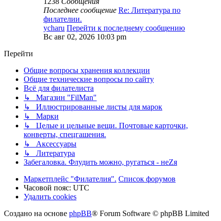
1238
Сообщения
Последнее сообщение
Re: Литература по
филателии.
ycharu
Перейти к последнему сообщению
Вс авг 02, 2026 10:03 pm
Перейти
Общие вопросы хранения коллекции
Общие технические вопросы по сайту
Всё для филателиста
↳ Магазин "FilMan"
↳ Иллюстрированные листы для марок
↳ Марки
↳ Целые и цельные вещи. Почтовые карточки,
конверты, спецгашения.
↳ Аксессуары
↳ Литература
Забегаловка. Флудить можно, ругаться - неZя
Маркетплейс "Филателия".
Список форумов
Часовой пояс:
UTC
Удалить cookies
Создано на основе
phpBB
® Forum Software © phpBB Limited