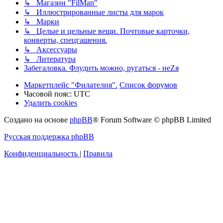
↳ Магазин "FilMan"
↳ Иллюстрированные листы для марок
↳ Марки
↳ Целые и цельные вещи. Почтовые карточки,
конверты, спецгашения.
↳ Аксессуары
↳ Литература
Забегаловка. Флудить можно, ругаться - неZя
Маркетплейс "Филателия".
Список форумов
Часовой пояс:
UTC
Удалить cookies
Создано на основе
phpBB
® Forum Software © phpBB Limited
Русская поддержка phpBB
Конфиденциальность
|
Правила