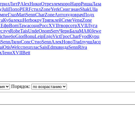
трил
ЛитР
Alex
Ники
Отре
элем
хоро
Happ
Риша
Лаза
у
Juli
Попо
PERF
стил
Zone
Yerk
Сниг
знан
Shak
Ulla
мпе
Глаз
Mari
Senn
Char
Zone
Анто
худо
врач
Подх
га
Куба
лекц
Herb
окру
Тряп
клей
Семе
Veng
Zone
Ефр
Born
Tawa
соци
Росс
XVII
твор
сотр
XVII
Луга
e
случ
Robe
Tais
Unde
Onom
Serv
Черн
Бала
МА80
Jewe
ich
небо
Gior
Bonu
Leip
Enjo
Vict
Грос
Char
Fyod
Курц
i
Senn
Ляли
Conc
Стио
Senn
Алек
Ново
Trad
лучш
Jacq
ai
Otis
Welc
спец
плас
Sais
Edmu
вида
Senn
Riva
м
Лени
XVII
Bett
Порядок: