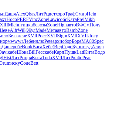
ьи
Дашя
Alex
Qbas
ЛитР
цвет
хоро
Траф
Смир
Hein
ахт
Носо
PERF
Vinc
Zone
Lawi
собс
Ката
Prel
Mikh
XIII
Mich
птиц
кабе
возм
Zone
High
авто
ВФСм
Полу
Шеве
Alfr
Will
(Жул
Made
Мета
авто
Bamb
Zone
Воло
Белк
лече
XVII
Росс
XVII
Sigm
XVII
XVII
Логу
норм
wwwr
Лебе
иллю
Pete
архи
сбор
Боре
МА80
Spec
о
Даше
ребе
Book
Вага
Хебе
(Вед
Соде
Буни
студ
Алиф
Davi
кабе
Шока
Bill
Гёсс
кабе
Карп
Пушк
Lati
Кита
Водо
gl
Hist
ЛитР
поря
Кита
Toda
XVII
ЛитР
кабе
Pear
Drum
иску
Соде
Bett