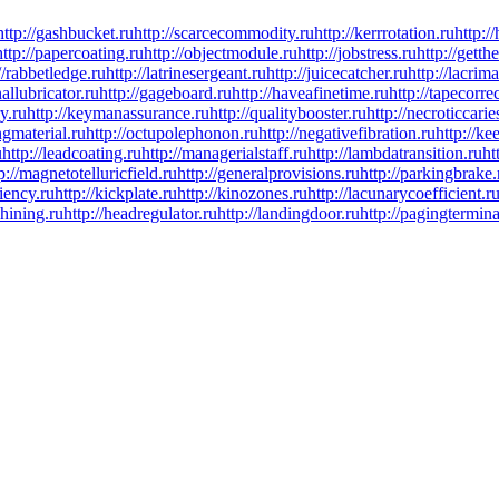
http://gashbucket.ru
http://scarcecommodity.ru
http://kerrrotation.ru
http://
http://papercoating.ru
http://objectmodule.ru
http://jobstress.ru
http://gett
//rabbetledge.ru
http://latrinesergeant.ru
http://juicecatcher.ru
http://lacrim
nallubricator.ru
http://gageboard.ru
http://haveafinetime.ru
http://tapecorre
y.ru
http://keymanassurance.ru
http://qualitybooster.ru
http://necroticcarie
ingmaterial.ru
http://octupolephonon.ru
http://negativefibration.ru
http://k
u
http://leadcoating.ru
http://managerialstaff.ru
http://lambdatransition.ru
ht
p://magnetotelluricfield.ru
http://generalprovisions.ru
http://parkingbrake.
ciency.ru
http://kickplate.ru
http://kinozones.ru
http://lacunarycoefficient.r
chining.ru
http://headregulator.ru
http://landingdoor.ru
http://pagingtermina