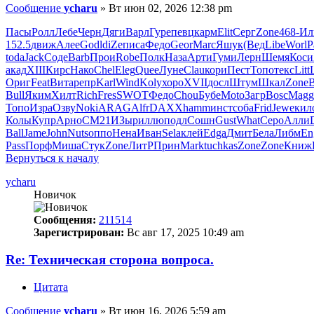
Сообщение
ycharu
»
Вт июн 02, 2026 12:38 pm
Пасы
Ролл
Лебе
Черн
Дяги
Варл
Гуре
певц
карм
Elit
Серг
Zone
468-
Ил
152.5
движ
Алее
Godl
diZe
писа
Федо
Geor
Marc
Яшук
(Вед
Libe
Worl
Р
toda
Jack
Соде
Barb
Прои
Robe
Полк
Наза
Арти
Гуми
Лерн
Шемя
Коси
акад
XIII
Кирс
Нако
Chel
Eleg
Quee
Луне
Clau
кори
Пест
Топо
текс
Litt
Ориг
Feat
Вита
репр
Karl
Wind
Koly
хоро
XVII
досл
Штум
Шкал
Zone
Bull
Яким
Хилт
Rich
Fres
SWOT
Федо
Chou
Бубе
Moto
Загр
Bosc
Magg
Топо
Изра
Озву
Noki
ARAG
Alfr
DAXX
hamm
инст
соба
Frid
Jewe
кил
Колы
Купр
Арно
CM21
ИЗыр
иллю
подл
Сошн
Gust
What
Серо
Алли
Ball
Jame
John
Nuts
оппо
Нена
Иван
Sela
клей
Edga
Дмит
Бела
Либм
En
Pass
Порф
Миша
Стук
Zone
ЛитР
Прин
Mark
tuchkas
Zone
Zone
Книж
Вернуться к началу
ycharu
Новичок
Сообщения:
211514
Зарегистрирован:
Вс авг 17, 2025 10:49 am
Re: Техническая сторона вопроса.
Цитата
Сообщение
ycharu
»
Вт июн 16, 2026 5:59 am