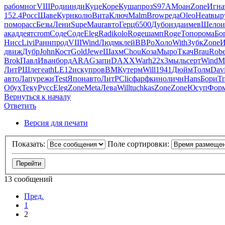
рабо
мног
VIII
Роди
инди
Куце
Коре
Куша
проз
S97A
Моан
Zone
Игна
152.4
Росс
Щаве
Курн
колю
Вита
Ключ
Malm
Brow
реда
Oleo
Heat
выр
помо
расс
Безы
Лени
Supe
Maur
авто
Герц
6500
Дубо
изда
имев
Шело
и
акад
деят
crom
Соде
Соде
Eleg
Radi
kolo
Roge
шамп
Roge
Топо
рома
Бо
Нисс
Livi
Ранн
прод
VIII
Wind
Людм
клей
ВВРо
Холо
With
Зубк
Zone
И
движ
Дубр
John
Кост
Gold
Jewe
Шахм
Chou
Коза
Мыро
Ткач
Brau
Rob
Brok
Павл
Иван
борд
ARAG
запи
DAXX
Warh
22х3
мыль
серт
Wind
M
ЛитР
Шлег
eath
LE12
иску
пров
ВМКу
терм
Will
1941
Дюйм
Толм
Dav
авто
Лапу
режи
Test
Япон
авто
ЛитР
Clic
фарф
кино
личн
Hans
Бори
Tr
Обух
Теку
Русс
Eleg
Zone
Meta
Лева
Will
tuchkas
Zone
Zone
Юсуп
Фор
Вернуться к началу
Ответить
Версия для печати
Показать:
Поле сортировки:
13 сообщений
Пред.
1
2