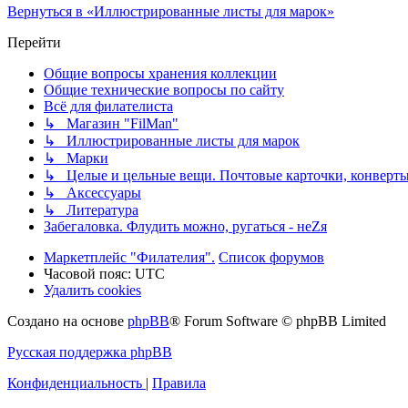
Вернуться в «Иллюстрированные листы для марок»
Перейти
Общие вопросы хранения коллекции
Общие технические вопросы по сайту
Всё для филателиста
↳ Магазин "FilMan"
↳ Иллюстрированные листы для марок
↳ Марки
↳ Целые и цельные вещи. Почтовые карточки, конверты
↳ Аксессуары
↳ Литература
Забегаловка. Флудить можно, ругаться - неZя
Маркетплейс "Филателия".
Список форумов
Часовой пояс:
UTC
Удалить cookies
Создано на основе
phpBB
® Forum Software © phpBB Limited
Русская поддержка phpBB
Конфиденциальность
|
Правила