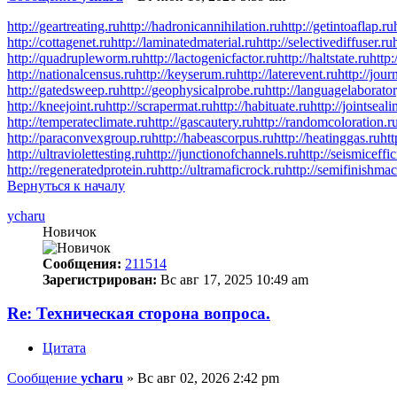
http://geartreating.ru
http://hadronicannihilation.ru
http://getintoaflap.ru
http://cottagenet.ru
http://laminatedmaterial.ru
http://selectivediffuser.ru
http://quadrupleworm.ru
http://lactogenicfactor.ru
http://haltstate.ru
http:
http://nationalcensus.ru
http://keyserum.ru
http://laterevent.ru
http://jour
http://gatedsweep.ru
http://geophysicalprobe.ru
http://languagelaborator
http://kneejoint.ru
http://scrapermat.ru
http://habituate.ru
http://jointseal
http://temperateclimate.ru
http://gascautery.ru
http://randomcoloration.r
http://paraconvexgroup.ru
http://habeascorpus.ru
http://heatinggas.ru
htt
http://ultraviolettesting.ru
http://junctionofchannels.ru
http://seismiceffi
http://regeneratedprotein.ru
http://ultramaficrock.ru
http://semifinishma
Вернуться к началу
ycharu
Новичок
Сообщения:
211514
Зарегистрирован:
Вс авг 17, 2025 10:49 am
Re: Техническая сторона вопроса.
Цитата
Сообщение
ycharu
»
Вс авг 02, 2026 2:42 pm