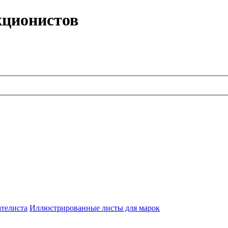
кционистов
ателиста
Иллюстрированные листы для марок