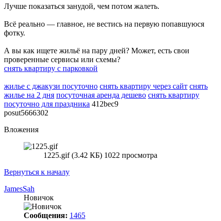
Лучше показаться занудой, чем потом жалеть.
Всё реально — главное, не вестись на первую попавшуюся
фотку.
А вы как ищете жильё на пару дней? Может, есть свои
проверенные сервисы или схемы?
снять квартиру с парковкой
жилье с джакузи посуточно
снять квартиру через сайт
снять
жилье на 2 дня
посуточная аренда дешево
снять квартиру
посуточно для праздника
412bec9
posut5666302
Вложения
1225.gif (3.42 КБ) 1022 просмотра
Вернуться к началу
JamesSah
Новичок
Сообщения:
1465