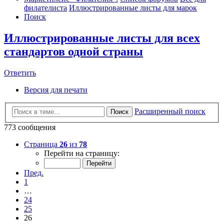
филателиста
Иллюстрированные листы для марок
Поиск
Иллюстрированные листы для всех
стандартов одной страны
Ответить
Версия для печати
Расширенный поиск
Поиск
773 сообщения
Страница
26
из
78
Перейти на страницу:
Пред.
1
…
24
25
26