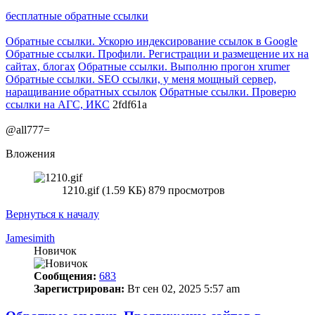
бесплатные обратные ссылки
Обратные ссылки. Ускорю индексирование ссылок в Google
Обратные ссылки. Профили. Регистрации и размещение их на
сайтах, блогах
Обратные ссылки. Выполню прогон xrumer
Обратные ссылки. SEO ссылки, у меня мощный сервер,
наращивание обратных ссылок
Обратные ссылки. Проверю
ссылки на АГС, ИКС
2fdf61a
@all777=
Вложения
1210.gif (1.59 КБ) 879 просмотров
Вернуться к началу
Jamesimith
Новичок
Сообщения:
683
Зарегистрирован:
Вт сен 02, 2025 5:57 am