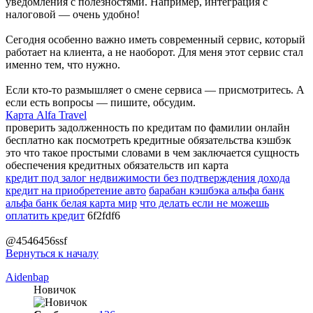
уведомления с полезностями. Например, интеграция с
налоговой — очень удобно!
Сегодня особенно важно иметь современный сервис, который
работает на клиента, а не наоборот. Для меня этот сервис стал
именно тем, что нужно.
Если кто-то размышляет о смене сервиса — присмотритесь. А
если есть вопросы — пишите, обсудим.
Карта Аlfа Trаvel
проверить задолженность по кредитам по фамилии онлайн
бесплатно как посмотреть кредитные обязательства кэшбэк
это что такое простыми словами в чем заключается сущность
обеспечения кредитных обязательств ип карта
кредит под залог недвижимости без подтверждения дохода
кредит на приобретение авто
барабан кэшбэка альфа банк
альфа банк белая карта мир
что делать если не можешь
оплатить кредит
6f2fdf6
@4546456ssf
Вернуться к началу
Aidenbap
Новичок