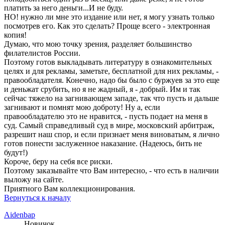
платить за него деньги...И не буду.
НО! нужно ли мне это издание или нет, я могу узнать только
посмотрев его. Как это сделать? Проще всего - электронная
копия!
Думаю, что мою точку зрения, разделяет большинство
филателистов России.
Поэтому готов выкладывать литературу в ознакомительных
целях и для рекламы, заметьте, бесплатной для них рекламы, -
правообладателя. Конечно, надо бы было с буржуев за это еще
и деньжат срубить, но я не жадный, я - добрый. Им и так
сейчас тяжело на загнивающем западе, так что пусть и дальше
загнивают и помнят мою доброту! Ну а, если
правообладателю это не нравится, - пусть подает на меня в
суд. Самый справедливый суд в мире, московский арбитраж,
разрешит наш спор, и если признает меня виноватым, я лично
готов понести заслуженное наказание. (Надеюсь, бить не
будут!)
Короче, беру на себя все риски.
Поэтому заказывайте что Вам интересно, - что есть в наличии
выложу на сайте.
Приятного Вам коллекционирования.
Вернуться к началу
Aidenbap
Новичок