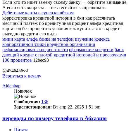
Если кто-то ищет замену своему банку — обратите внимание.
А если есть вопросы — не стесняйтесь спрашивать.
Дебетовые карты с супер кэшбэком
корректировка кредитной истории в бки как рассчитать
месячный платеж по кредиту зная процент альфа кредитная
карта год без процентов условия как купить авто в кредит
выгодно кредит и его виды
мини карта альфа банка на телефон
изучение кодекса
корпоративной этики кредитной организации
рефинансировать кредит что это
оформление кредитки
банк
дающий кредит с плохой кредитной историей и просрочками
100 процентов
12bec93
@4546456ssf
Вернуться к началу
Aidenbap
Новичок
Сообщения:
136
Зарегистрирован:
Вт апр 22, 2025 1:51 pm
переводы по номеру телефона в Абхазию
Цитата