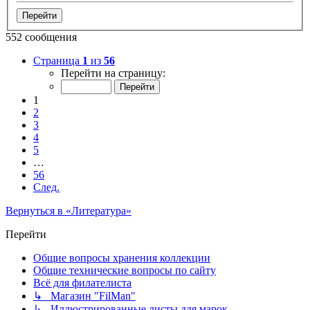
552 сообщения
Страница
1
из
56
Перейти на страницу:
1
2
3
4
5
…
56
След.
Вернуться в «Литература»
Перейти
Общие вопросы хранения коллекции
Общие технические вопросы по сайту
Всё для филателиста
↳ Магазин "FilMan"
↳ Иллюстрированные листы для марок