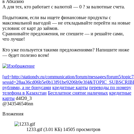
в Абхазию
А для тех, кто работает с валютой — 0 ? за валютные счета.
Подытожим, если вы ищете финансовые продукты с
максимальной выгодой — не откладывайте перейти на новые
условия: от карт до займов.
Сравнивайте предложения, не спешите — и решайте сами,
что лучше!
Кто уже пользуется такими предложениями? Напишите ниже
— будет полезно всем!
[url=http://stationdv.ru/communication/forum/messages/forum5/topi
sessid=28aa36cd06b5e0b13f91be9206b9e3f4&TOPIC_SUBSC
рублями, а не бонусами
кредитные карты
переводы по номеру
телефона в Казахстан
Бесплатное снятие наличных
кредитные
карты
d4f20_3
@343546546nn
Вложения
1233.gif (3.01 КБ) 14505 просмотров