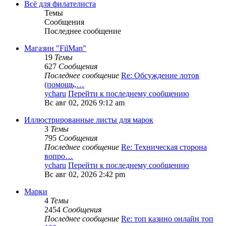
Всё для филателиста
Темы
Сообщения
Последнее сообщение
Магазин "FilMan"
19
Темы
627
Сообщения
Последнее сообщение
Re: Обсуждение лотов
(помощь,…
ycharu
Перейти к последнему сообщению
Вс авг 02, 2026 9:12 am
Иллюстрированные листы для марок
3
Темы
795
Сообщения
Последнее сообщение
Re: Техническая сторона
вопро…
ycharu
Перейти к последнему сообщению
Вс авг 02, 2026 2:42 pm
Марки
4
Темы
2454
Сообщения
Последнее сообщение
Re: топ казино онлайн топ