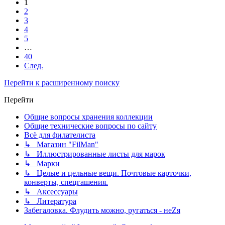
1
2
3
4
5
…
40
След.
Перейти к расширенному поиску
Перейти
Общие вопросы хранения коллекции
Общие технические вопросы по сайту
Всё для филателиста
↳ Магазин "FilMan"
↳ Иллюстрированные листы для марок
↳ Марки
↳ Целые и цельные вещи. Почтовые карточки,
конверты, спецгашения.
↳ Аксессуары
↳ Литература
Забегаловка. Флудить можно, ругаться - неZя