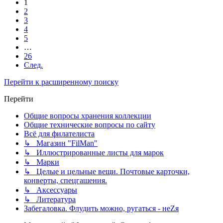
1
2
3
4
5
…
26
След.
Перейти к расширенному поиску
Перейти
Общие вопросы хранения коллекции
Общие технические вопросы по сайту
Всё для филателиста
↳ Магазин "FilMan"
↳ Иллюстрированные листы для марок
↳ Марки
↳ Целые и цельные вещи. Почтовые карточки,
конверты, спецгашения.
↳ Аксессуары
↳ Литература
Забегаловка. Флудить можно, ругаться - неZя