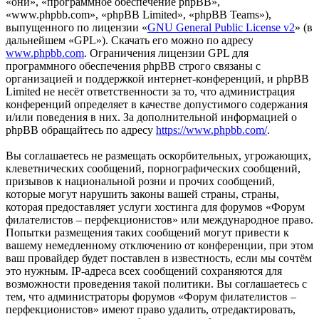
«они», «программное обеспечение phpBB»,
«www.phpbb.com», «phpBB Limited», «phpBB Teams»),
выпущенного по лицензии «
GNU General Public License v2
» (в
дальнейшем «GPL»). Скачать его можно по адресу
www.phpbb.com
. Ограничения лицензии GPL для
программного обеспечения phpBB строго связаны с
организацией и поддержкой интернет-конференций, и phpBB
Limited не несёт ответственности за то, что администрация
конференций определяет в качестве допустимого содержания
и/или поведения в них. За дополнительной информацией о
phpBB обращайтесь по адресу
https://www.phpbb.com/
.
Вы соглашаетесь не размещать оскорбительных, угрожающих,
клеветнических сообщений, порнографических сообщений,
призывов к национальной розни и прочих сообщений,
которые могут нарушить законы вашей страны, страны,
которая предоставляет услуги хостинга для форумов «Форум
филателистов – перфекционистов» или международное право.
Попытки размещения таких сообщений могут привести к
вашему немедленному отключению от конференции, при этом
ваш провайдер будет поставлен в известность, если мы сочтём
это нужным. IP-адреса всех сообщений сохраняются для
возможности проведения такой политики. Вы соглашаетесь с
тем, что администраторы форумов «Форум филателистов –
перфекционистов» имеют право удалить, отредактировать,