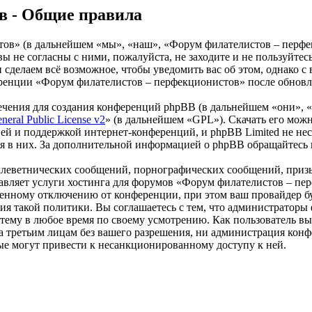
в - Общие правила
» (в дальнейшем «мы», «наш», «Форум филателистов – перфекцио
вы не согласны с ними, пожалуйста, не заходите и не пользуй
 и сделаем всё возможное, чтобы уведомить вас об этом, однако
ференции «Форум филателистов – перфекционистов» после обновл
чения для создания конференций phpBB (в дальнейшем «они», 
eral Public License v2
» (в дальнейшем «GPL»). Скачать его мож
ей и поддержкой интернет-конференций, и phpBB Limited не нес
ия в них. За дополнительной информацией о phpBB обращайтесь
клеветнических сообщений, порнографических сообщений, приз
ставляет услуги хостинга для форумов «Форум филателистов – п
нному отключению от конференции, при этом ваш провайдер буде
ния такой политики. Вы соглашаетесь с тем, что администрато
 тему в любое время по своему усмотрению. Как пользователь вы
ыта третьим лицам без вашего разрешения, ни администрация к
орые могут привести к несанкционированному доступу к ней.