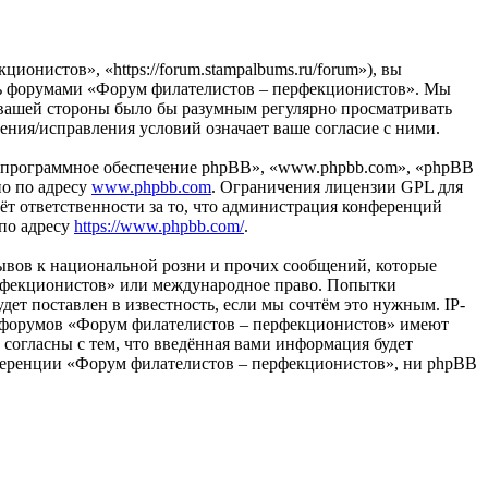
нистов», «https://forum.stampalbums.ru/forum»), вы
тесь форумами «Форум филателистов – перфекционистов». Мы
 с вашей стороны было бы разумным регулярно просматривать
ения/исправления условий означает ваше согласие с ними.
«программное обеспечение phpBB», «www.phpbb.com», «phpBB
но по адресу
www.phpbb.com
. Ограничения лицензии GPL для
ёт ответственности за то, что администрация конференций
 по адресу
https://www.phpbb.com/
.
ывов к национальной розни и прочих сообщений, которые
ерфекционистов» или международное право. Попытки
т поставлен в известность, если мы сочтём это нужным. IP-
ры форумов «Форум филателистов – перфекционистов» имеют
 согласны с тем, что введённая вами информация будет
онференции «Форум филателистов – перфекционистов», ни phpBB