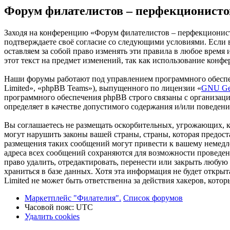
Форум филателистов – перфекционисто
Заходя на конференцию «Форум филателистов – перфекционистов
подтверждаете своё согласие со следующими условиями. Если 
оставляем за собой право изменять эти правила в любое время
этот текст на предмет изменений, так как использование кон
Наши форумы работают под управлением программного обеспе
Limited», «phpBB Teams»), выпущенного по лицензии «
GNU Gen
программного обеспечения phpBB строго связаны с организаци
определяет в качестве допустимого содержания и/или поведен
Вы соглашаетесь не размещать оскорбительных, угрожающих, 
могут нарушить законы вашей страны, страны, которая предо
размещения таких сообщений могут привести к вашему немедле
адреса всех сообщений сохраняются для возможности проведе
право удалить, отредактировать, перенести или закрыть любую
храниться в базе данных. Хотя эта информация не будет откр
Limited не может быть ответственна за действия хакеров, кот
Маркетплейс "Филателия".
Список форумов
Часовой пояс:
UTC
Удалить cookies