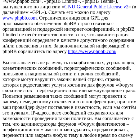
«www.phpbb.com», «phpBB Limited», «phpBB Teams»),
выпущенного по лицензии «
GNU General Public License v2
» (в
дальнейшем «GPL»). Скачать его можно по адресу
www.phpbb.com
. Ограничения лицензии GPL для
программного обеспечения phpBB строго связаны с
организацией и поддержкой интернет-конференций, и phpBB
Limited не несёт ответственности за то, что администрация
конференций определяет в качестве допустимого содержания
и/или поведения в них. За дополнительной информацией о
phpBB обращайтесь по адресу
https://www.phpbb.com/
.
Вы соглашаетесь не размещать оскорбительных, угрожающих,
клеветнических сообщений, порнографических сообщений,
призывов к национальной розни и прочих сообщений,
которые могут нарушить законы вашей страны, страны,
которая предоставляет услуги хостинга для форумов «Форум
филателистов – перфекционистов» или международное право.
Попытки размещения таких сообщений могут привести к
вашему немедленному отключению от конференции, при этом
ваш провайдер будет поставлен в известность, если мы сочтём
это нужным. IP-адреса всех сообщений сохраняются для
возможности проведения такой политики. Вы соглашаетесь с
тем, что администраторы форумов «Форум филателистов –
перфекционистов» имеют право удалить, отредактировать,
перенести или закрыть любую тему в любое время по своему