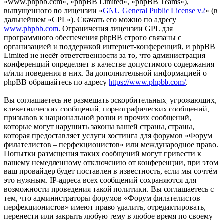
«www.phpbb.com», «phpBB Limited», «phpBB Teams»),
выпущенного по лицензии «
GNU General Public License v2
» (в
дальнейшем «GPL»). Скачать его можно по адресу
www.phpbb.com
. Ограничения лицензии GPL для
программного обеспечения phpBB строго связаны с
организацией и поддержкой интернет-конференций, и phpBB
Limited не несёт ответственности за то, что администрация
конференций определяет в качестве допустимого содержания
и/или поведения в них. За дополнительной информацией о
phpBB обращайтесь по адресу
https://www.phpbb.com/
.
Вы соглашаетесь не размещать оскорбительных, угрожающих,
клеветнических сообщений, порнографических сообщений,
призывов к национальной розни и прочих сообщений,
которые могут нарушить законы вашей страны, страны,
которая предоставляет услуги хостинга для форумов «Форум
филателистов – перфекционистов» или международное право.
Попытки размещения таких сообщений могут привести к
вашему немедленному отключению от конференции, при этом
ваш провайдер будет поставлен в известность, если мы сочтём
это нужным. IP-адреса всех сообщений сохраняются для
возможности проведения такой политики. Вы соглашаетесь с
тем, что администраторы форумов «Форум филателистов –
перфекционистов» имеют право удалить, отредактировать,
перенести или закрыть любую тему в любое время по своему