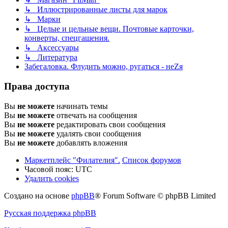
↳ Иллюстрированные листы для марок
↳ Марки
↳ Целые и цельные вещи. Почтовые карточки,
конверты, спецгашения.
↳ Аксессуары
↳ Литература
Забегаловка. Флудить можно, ругаться - неZя
Права доступа
Вы
не можете
начинать темы
Вы
не можете
отвечать на сообщения
Вы
не можете
редактировать свои сообщения
Вы
не можете
удалять свои сообщения
Вы
не можете
добавлять вложения
Маркетплейс "Филателия".
Список форумов
Часовой пояс:
UTC
Удалить cookies
Создано на основе
phpBB
® Forum Software © phpBB Limited
Русская поддержка phpBB