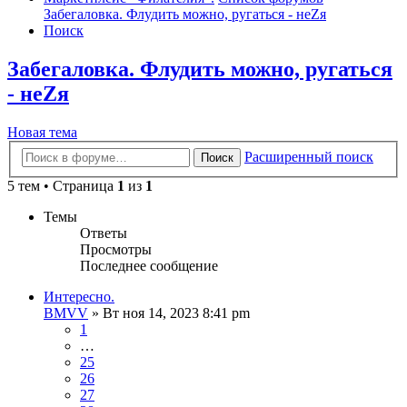
Забегаловка. Флудить можно, ругаться - неZя
Поиск
Забегаловка. Флудить можно, ругаться
- неZя
Новая тема
Расширенный поиск
Поиск
5 тем • Страница
1
из
1
Темы
Ответы
Просмотры
Последнее сообщение
Интересно.
BMVV
»
Вт ноя 14, 2023 8:41 pm
1
…
25
26
27