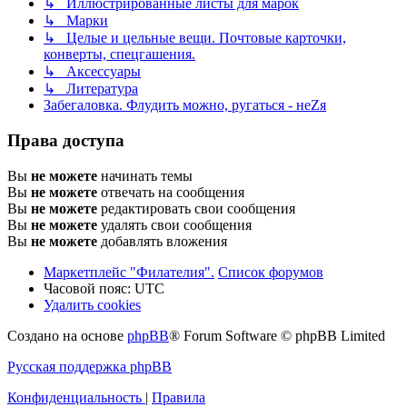
↳ Иллюстрированные листы для марок
↳ Марки
↳ Целые и цельные вещи. Почтовые карточки,
конверты, спецгашения.
↳ Аксессуары
↳ Литература
Забегаловка. Флудить можно, ругаться - неZя
Права доступа
Вы
не можете
начинать темы
Вы
не можете
отвечать на сообщения
Вы
не можете
редактировать свои сообщения
Вы
не можете
удалять свои сообщения
Вы
не можете
добавлять вложения
Маркетплейс "Филателия".
Список форумов
Часовой пояс:
UTC
Удалить cookies
Создано на основе
phpBB
® Forum Software © phpBB Limited
Русская поддержка phpBB
Конфиденциальность
|
Правила