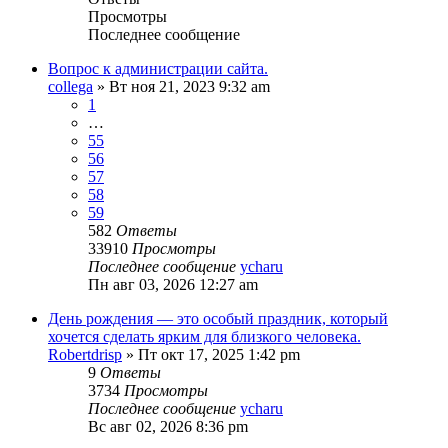
Просмотры
Последнее сообщение
Вопрос к администрации сайта.
collega
»
Вт ноя 21, 2023 9:32 am
1
…
55
56
57
58
59
582
Ответы
33910
Просмотры
Последнее сообщение
ycharu
Пн авг 03, 2026 12:27 am
День рождения — это особый праздник, который
хочется сделать ярким для близкого человека.
Robertdrisp
»
Пт окт 17, 2025 1:42 pm
9
Ответы
3734
Просмотры
Последнее сообщение
ycharu
Вс авг 02, 2026 8:36 pm