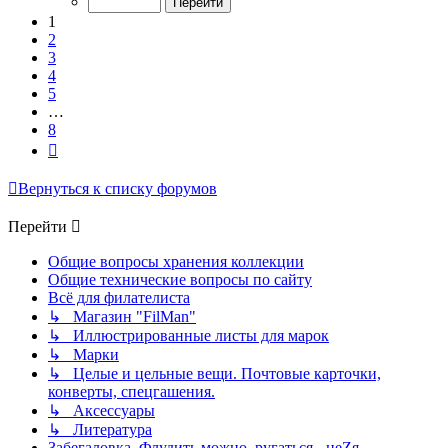
8
1
2
3
4
5
…
8
След.
Вернуться к списку форумов
Перейти
Общие вопросы хранения коллекции
Общие технические вопросы по сайту
Всё для филателиста
↳ Магазин "FilMan"
↳ Иллюстрированные листы для марок
↳ Марки
↳ Целые и цельные вещи. Почтовые карточки,
конверты, спецгашения.
↳ Аксессуары
↳ Литература
Забегаловка. Флудить можно, ругаться - неZя