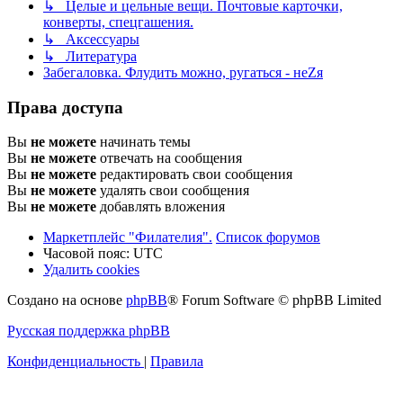
↳ Целые и цельные вещи. Почтовые карточки,
конверты, спецгашения.
↳ Аксессуары
↳ Литература
Забегаловка. Флудить можно, ругаться - неZя
Права доступа
Вы
не можете
начинать темы
Вы
не можете
отвечать на сообщения
Вы
не можете
редактировать свои сообщения
Вы
не можете
удалять свои сообщения
Вы
не можете
добавлять вложения
Маркетплейс "Филателия".
Список форумов
Часовой пояс:
UTC
Удалить cookies
Создано на основе
phpBB
® Forum Software © phpBB Limited
Русская поддержка phpBB
Конфиденциальность
|
Правила