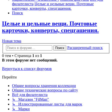
филателиста
Целые и цельные вещи. Почтовые
карточки, конверты, спецгашения.
Поиск
Целые и цельные вещи. Почтовые
карточки, конверты, спецгашения.
Новая тема
Расширенный поиск
Поиск
0 тем • Страница
1
из
1
В этом форуме нет сообщений.
Вернуться к списку форумов
Перейти
Общие вопросы хранения коллекции
Общие технические вопросы по сайту
Всё для филателиста
↳ Магазин "FilMan"
↳ Иллюстрированные листы для марок
↳ Марки