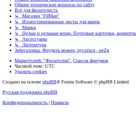
Общие технические вопросы по сайту
Всё для филателиста
↳ Магазин "FilMan"
↳ Иллюстрированные листы для марок
↳ Марки
↳ Целые и цельные вещи. Почтовые карточки, конверты
↳ Аксессуары
↳ Литература
Забегаловка. Флудить можно, ругаться - неZя
Маркетплейс "Филателия".
Список форумов
Часовой пояс:
UTC
Удалить cookies
Создано на основе
phpBB
® Forum Software © phpBB Limited
Русская поддержка phpBB
Конфиденциальность
|
Правила