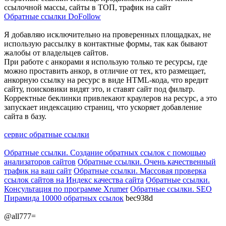
ссылочной массы, сайты в ТОП, трафик на сайт
Обратные ссылки DoFollow
Я добавляю исключительно на проверенных площадках, не
использую рассылку в контактные формы, так как бывают
жалобы от владельцев сайтов.
При работе с анкорами я использую только те ресурсы, где
можно проставить анкор, в отличие от тех, кто размещает,
анкорную ссылку на ресурс в виде HTML-кода, что вредит
сайту, поисковики видят это, и ставят сайт под фильтр.
Корректные беклинки привлекают краулеров на ресурс, а это
запускает индексацию страниц, что ускоряет добавление
сайта в базу.
сервис обратные ссылки
Обратные ссылки. Создание обратных ссылок с помощью
анализаторов сайтов
Обратные ссылки. Очень качественный
трафик на ваш сайт
Обратные ссылки. Массовая проверка
ссылок сайтов на Индекс качества сайта
Обратные ссылки.
Консультация по программе Xrumer
Обратные ссылки. SEO
Пирамида 10000 обратных ссылок
bec938d
@all777=