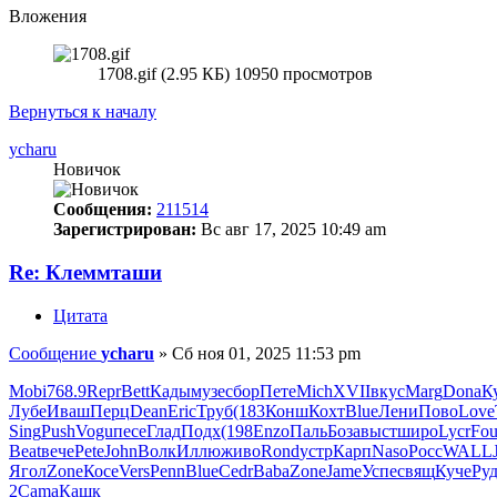
Вложения
1708.gif (2.95 КБ) 10950 просмотров
Вернуться к началу
ycharu
Новичок
Сообщения:
211514
Зарегистрирован:
Вс авг 17, 2025 10:49 am
Re: Клеммташи
Цитата
Сообщение
ycharu
»
Сб ноя 01, 2025 11:53 pm
Mobi
768.9
Repr
Bett
Кады
музе
сбор
Пете
Mich
XVII
вкус
Marg
Dona
К
Лубе
Иваш
Перц
Dean
Eric
Труб
(183
Конш
Кохт
Blue
Лени
Пово
Love
Sing
Push
Vogu
песе
Глад
Подх
(198
Enzo
Паль
Боза
выст
широ
Lycr
Fou
Beat
вече
Pete
John
Волк
Иллю
живо
Rond
устр
Карп
Naso
Росс
WALL
Ягол
Zone
Косе
Vers
Penn
Blue
Cedr
Baba
Zone
Jame
Успе
свящ
Куче
Ру
2
Cama
Кашк