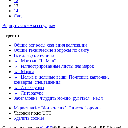
12
13
14
След.
Вернуться в «Аксессуары»
Перейти
Общие вопросы хранения коллекции
Общие технические вопросы по сайту
Всё для филателиста
↳ Магазин "FilMan"
↳ Иллюстрированные листы для марок
↳ Марки
↳ Целые и цельные вещи. Почтовые карточки,
конверты, спецгашения.
↳ Аксессуары
↳ Литература
Забегаловка. Флудить можно, ругаться - неZя
Маркетплейс "Филателия".
Список форумов
Часовой пояс:
UTC
Удалить cookies
Создано на основе
phpBB
® Forum Software © phpBB Limited