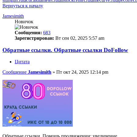
stungun.ru
tacticaldiameter.ru
tailstockcenter.ru
tamecurve.ru
tapecorrect
Вернуться к началу
Jamesimith
Новичок
Сообщения:
683
Зарегистрирован:
Вт сен 02, 2025 5:57 am
Обратные ссылки. Обратные ссылки DoFollow
Цитата
Сообщение
Jamesimith
»
Пт окт 24, 2025 12:14 pm
Обратные ссылки. Помощь продвижении: увеличение