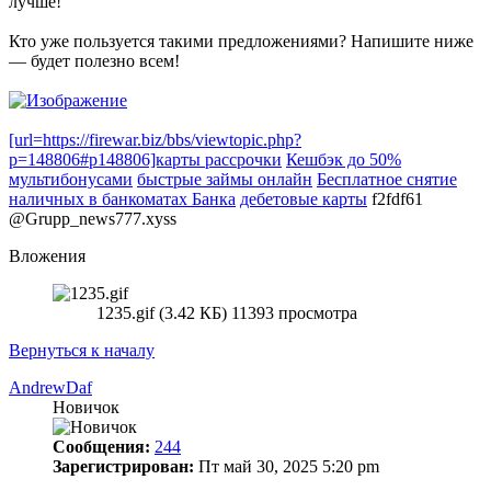
лучше!
Кто уже пользуется такими предложениями? Напишите ниже
— будет полезно всем!
[url=https://firewar.biz/bbs/viewtopic.php?
p=148806#p148806]карты рассрочки
Кешбэк до 50%
мультибонусами
быстрые займы онлайн
Бесплатное снятие
наличных в банкоматах Банка
дебетовые карты
f2fdf61
@Grupp_news777.xyss
Вложения
1235.gif (3.42 КБ) 11393 просмотра
Вернуться к началу
AndrewDaf
Новичок
Сообщения:
244
Зарегистрирован:
Пт май 30, 2025 5:20 pm