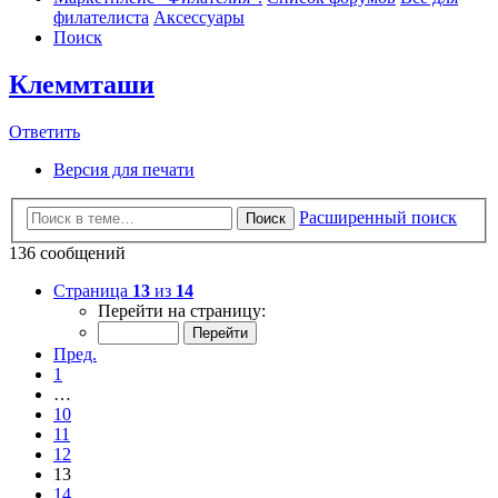
филателиста
Аксессуары
Поиск
Клеммташи
Ответить
Версия для печати
Расширенный поиск
Поиск
136 сообщений
Страница
13
из
14
Перейти на страницу:
Пред.
1
…
10
11
12
13
14