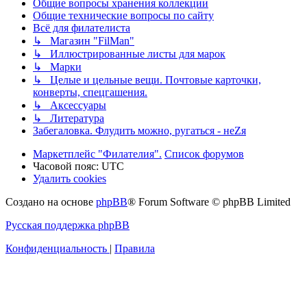
Общие вопросы хранения коллекции
Общие технические вопросы по сайту
Всё для филателиста
↳ Магазин "FilMan"
↳ Иллюстрированные листы для марок
↳ Марки
↳ Целые и цельные вещи. Почтовые карточки,
конверты, спецгашения.
↳ Аксессуары
↳ Литература
Забегаловка. Флудить можно, ругаться - неZя
Маркетплейс "Филателия".
Список форумов
Часовой пояс:
UTC
Удалить cookies
Создано на основе
phpBB
® Forum Software © phpBB Limited
Русская поддержка phpBB
Конфиденциальность
|
Правила