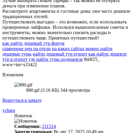
Лучше выбирать гибкие тарифы – так можно не потерять
деньги при изменении планов.
Рассмотрите апартаменты и гостевые дома: они часто дешевле
традиционных отелей.
Путешествовать выгодно – это возможно, если использовать
проверенные лайфхаки. Используя вышеописанные советы и
инструменты, можно значительно снизить расходы и
путешествовать чаще. Приятных путешествий!
как найти дешевый тур форум
сравнение цен на отели
на каких сайтах можно найти
дешевые туры
найти дешевый тур египет
как найти дешевле
тур в египет
где найти туры подешевле
8d4f25_
www=tur=s33422
Вложения
880.gif (3.16 КБ) 344 просмотра
Вернуться к началу
ycharu
Новичок
Сообщения:
211514
Зарегистрирован:
Вс авг 17, 2025 10:49 am