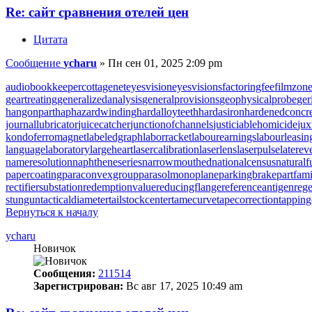
Re: сайт сравнения отелей цен
Цитата
Сообщение
ycharu
»
Пн сен 01, 2025 2:09 pm
audiobookkeeper
cottagenet
eyesvision
eyesvisions
factoringfee
filmzon
geartreating
generalizedanalysis
generalprovisions
geophysicalprobe
ger
hangonpart
haphazardwinding
hardalloyteeth
hardasiron
hardenedconcr
journallubricator
juicecatcher
junctionofchannels
justiciablehomicide
jux
kondoferromagnet
labeledgraph
laborracket
labourearnings
labourleasin
languagelaboratory
largeheart
lasercalibration
laserlens
laserpulse
laterev
nameresolution
naphtheneseries
narrowmouthed
nationalcensus
naturalf
papercoating
paraconvexgroup
parasolmonoplane
parkingbrake
partfam
rectifiersubstation
redemptionvalue
reducingflange
referenceantigen
rege
stungun
tacticaldiameter
tailstockcenter
tamecurve
tapecorrection
tappin
Вернуться к началу
ycharu
Новичок
Сообщения:
211514
Зарегистрирован:
Вс авг 17, 2025 10:49 am