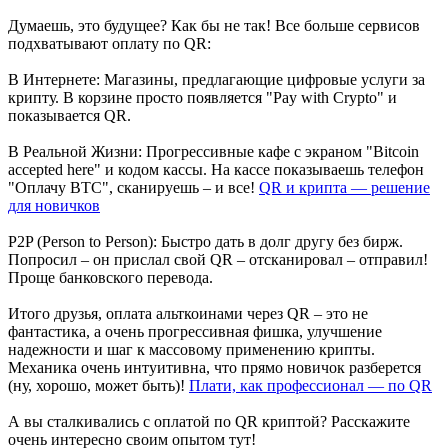
Думаешь, это будущее? Как бы не так! Все больше сервисов
подхватывают оплату по QR:
В Интернете: Магазины, предлагающие цифровые услуги за
крипту. В корзине просто появляется "Pay with Crypto" и
показывается QR.
В Реальной Жизни: Прогрессивные кафе с экраном "Bitcoin
accepted here" и кодом кассы. На кассе показываешь телефон
"Оплачу BTC", сканируешь – и все!
QR и крипта — решение
для новичков
P2P (Person to Person): Быстро дать в долг другу без бирж.
Попросил – он прислал свой QR – отсканировал – отправил!
Проще банковского перевода.
Итого друзья, оплата альткоинами через QR – это не
фантастика, а очень прогрессивная фишка, улучшение
надежности и шаг к массовому применению крипты.
Механика очень интуитивна, что прямо новичок разберется
(ну, хорошо, может быть)!
Плати, как профессионал — по QR
А вы сталкивались с оплатой по QR криптой? Расскажите
очень интересно своим опытом тут!