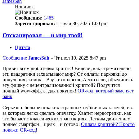
JamesSah
Новичок
Сообщения:
1465
Зарегистрирован:
Пт май 30, 2025 1:00 pm
Отсканировал — и мир твой!
Цитата
Сообщение
JamesSah
»
Чт июл 10, 2025 8:47 pm
Привет всем любителям крипты! Видели, как стремительно
эти квадратики захватывают мир? От оплаты парковки до
получения скидок... Вау, технология! А что если, объединить
эту фишку с децентрализованной криптой? Получится
полный wow-эффект для покупок!
QR-код, который заменяет
банк
Серьезно: больше никаких страшных публичных ключей, из-
за которых легко сделать опечатку. Хватит нервотрепки, как
это бывает с классических транзакциях. Легким движением
поднес смартфон – щелк – и готово!
Оплата криптой? Просто
покажи QR-код!