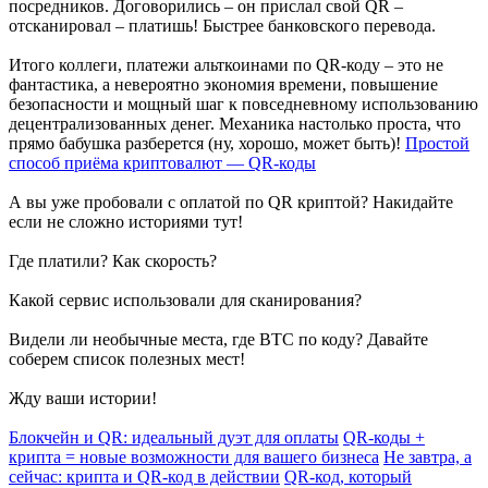
посредников. Договорились – он прислал свой QR –
отсканировал – платишь! Быстрее банковского перевода.
Итого коллеги, платежи альткоинами по QR-коду – это не
фантастика, а невероятно экономия времени, повышение
безопасности и мощный шаг к повседневному использованию
децентрализованных денег. Механика настолько проста, что
прямо бабушка разберется (ну, хорошо, может быть)!
Простой
способ приёма криптовалют — QR-коды
А вы уже пробовали с оплатой по QR криптой? Накидайте
если не сложно историями тут!
Где платили? Как скорость?
Какой сервис использовали для сканирования?
Видели ли необычные места, где BTC по коду? Давайте
соберем список полезных мест!
Жду ваши истории!
Блокчейн и QR: идеальный дуэт для оплаты
QR-коды +
крипта = новые возможности для вашего бизнеса
Не завтра, а
сейчас: крипта и QR-код в действии
QR-код, который