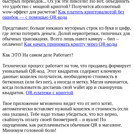
быстрых переводов... Ох уж эти пиксели! Но вот, объединить
это удобство с мощной криптой? Получится абсолютный
wow-эффект для расчетов!
Как платить криптовалютой без
ошибок — с помощью QR-кода
Представьте: больше никаких муторных строк из букв и цифр,
где легко потерять деньги. Долой нервотрепки, типичных для
обычных транзакциях. Всего лишь навел камеру – бип –
оплачено!
Как начать принимать крипту через QR-коды
Как ЭТО На самом деле Работает?
Технически процесс работает на том, что продавец формирует
уникальный QR-код. Этот квадратик содержит ключевую
данные: кошелек получателя, необходимую стоимость в
биткоинах (или без нее), а иногда и метку. Магия начинается,
когда пользователь достаешь свой wallet app и сканируешь
квадратик.
QR-платежи с криптой
Твое приложение мгновенно видит что от него хотят,
автоматически вставляет нужный кошелек и стоимость (если
она указана). Тебе надо только убедиться, что все верно,
свайпнуть оплату своей биометрией – и вуаля! По
ощущениям, как расплачиваться обычным QR в магазине.
Минимум головной боли!