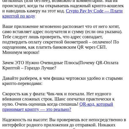
биткоинах (или без нее), возможно и комментарий. Магия
происходит, когда ты открываешь надежный крипто-кошелек
и наводишь камеру на этот код.
Crypto Pay by Code — Плати
криптой по коду
Ваше приложение мгновенно распознает что от него хотят,
само вставляет адрес получателя и сумму (если она указана).
Тебе следует лишь проверить, что адрес совпадает,
подтвердить оплату секретной биометрией – оплачено! По
ощущениям, как платить банковским QR через СБП.
Минимум мороки!
Зачем ЭТО Нужно Очевидные Плюсы|Почему QR-Оплата
Криптой – Гораздо Лучше?
Давайте разберем, в чем фишка чертовски удобно и старыми
крипто-переводами:
Скорость как у фиата: Чик-чик и поехали. Нет нудного
вбивания сложных строк. Шанс опечатки практически к
нулю. Очень оценишь когда спешишь!
QR-код, который
принимает крипту — это реально?
Надежность на высоте: Вы проверяешь все непосредственно в
интерфейсе родного приложения до отправкой. Никаких