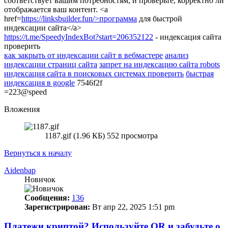
соответствует вашим потребностям, и проверьте, корректно ли
отображается ваш контент. <a
href=
https://linksbuilder.fun/>программа
для быстрой
индексации сайта</a>
https://t.me/SpeedyIndexBot?start=206352122
- индексация сайта
проверить
как закрыть от индексации сайт в вебмастере
анализ
индексации страниц сайта
запрет на индексацию сайта robots
индексация сайта в поисковых системах проверить
быстрая
индексация в google
7546f2f
=223@speed
Вложения
1187.gif (1.96 КБ) 552 просмотра
Вернуться к началу
Aidenbap
Новичок
Сообщения:
136
Зарегистрирован:
Вт апр 22, 2025 1:51 pm
Платежи криптой? Используйте QR и забудьте о