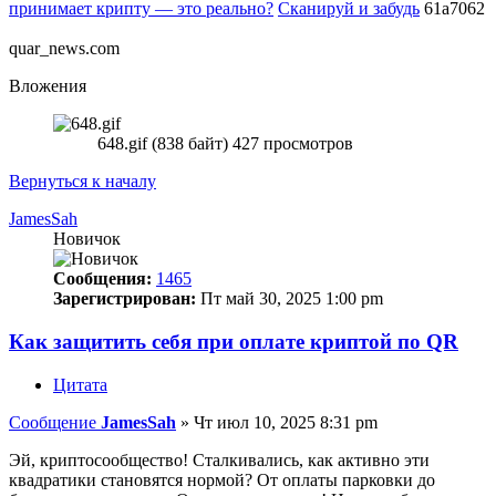
принимает крипту — это реально?
Сканируй и забудь
61a7062
quar_news.com
Вложения
648.gif (838 байт) 427 просмотров
Вернуться к началу
JamesSah
Новичок
Сообщения:
1465
Зарегистрирован:
Пт май 30, 2025 1:00 pm
Как защитить себя при оплате криптой по QR
Цитата
Сообщение
JamesSah
»
Чт июл 10, 2025 8:31 pm
Эй, криптосообщество! Сталкивались, как активно эти
квадратики становятся нормой? От оплаты парковки до