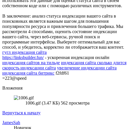
использовать эти данные для оценки статуса сайта в своем
собственном коде или с помощью различных инструментов.
В заключение: анализ статуса индексации вашего сайта в
поисковиках является важным шагом для повышения
популярности ресурса и привлечения большего трафика. Мы
рассмотрели 4 способами, оценить состояние индексации
вашего сайта, через веб-сервисы, ручной поиск и
программные интерфейсы. Выберите оптимальный для вас
способ, и убедитесь, корректно ли отображается ваш контент.
гугл индексация сайта
https://linksbuilder.fun/
- ускоренная индексация онлайн
индексация сайтов на тильде
индексация сайта сколько длится
скорость индексации сайта
увеличение индексации сайта
индексация сайта битрикс
f2fdf61
=223@speed
Вложения
1006.gif (3.47 КБ) 562 просмотра
Вернуться к началу
JamesSah
Новичок