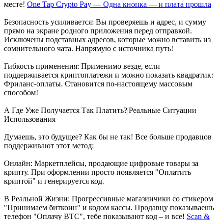
месте!
One Tap Crypto Pay — Одна кнопка — и плата прошла
Безопасность усиливается: Вы проверяешь и адрес, и сумму
прямо на экране родного приложения перед отправкой.
Исключены подставных адресов, которые можно вставить из
сомнительного чата. Напрямую с источника путь!
Гибкость применения: Применимо везде, если
поддерживается криптоплатежи и можно показать квадратик:
Фриланс-оплаты. Становится по-настоящему массовым
способом!
А Где Уже Получается Так Платить?|Реальные Ситуации
Использования
Думаешь, это будущее? Как бы не так! Все больше продавцов
поддерживают этот метод:
Онлайн: Маркетплейсы, продающие цифровые товары за
крипту. При оформлении просто появляется "Оплатить
криптой" и генерируется код.
В Реальной Жизни: Прогрессивные магазинчики со стикером
"Принимаем биткоин" и кодом кассы. Продавцу показываешь
телефон "Оплачу BTC", тебе показывают код – и все!
Scan &