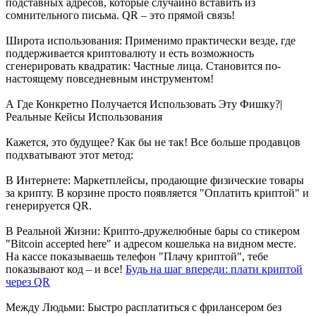
подставных адресов, которые случайно вставить из
сомнительного письма. QR – это прямой связь!
Широта использования: Применимо практически везде, где
поддерживается криптовалюту и есть возможность
сгенерировать квадратик: Частные лица. Становится по-
настоящему повседневным инструментом!
А Где Конкретно Получается Использовать Эту Фишку?|
Реальные Кейсы Использования
Кажется, это будущее? Как бы не так! Все больше продавцов
подхватывают этот метод:
В Интернете: Маркетплейсы, продающие физические товары
за крипту. В корзине просто появляется "Оплатить криптой" и
генерируется QR.
В Реальной Жизни: Крипто-дружелюбные бары со стикером
"Bitcoin accepted here" и адресом кошелька на видном месте.
На кассе показываешь телефон "Плачу криптой", тебе
показывают код – и все!
Будь на шаг впереди: плати криптой
через QR
Между Людьми: Быстро расплатиться с фрилансером без