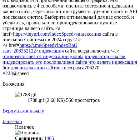
его видимости и привлечения большего трафика. Мы
ознакомились с 4 способами, оценить состояние индексации
вашего сайта, через онлайн-инструменты, ручной поиск и API
поисковых систем. Выберите оптимальный для вас способ, и
убедитесь, правильно ли проиндексированы нужные
страницы вашего сайта. <a
href=
https://tinyurl.com/IndexSpeed>индексация
сайта в
поисковых системах в 2024 году</a>
<a href=
https://t.me/SpeedyIndexBot?
start=206352122>индексация
сайта когда включать</a>
отключить сайт от индексации joomla
индексатор ссылок
индексировать это
после заливки сайта что делать индексация
бот для индексации сайтов телеграм
a706270
=223@speed
Вложения
1788.gif (2.68 КБ) 560 просмотров
Вернуться к началу
JamesSah
Новичок
Сообщения:
1465