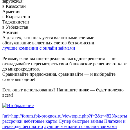
зарубежья:
в Казахстан
Армения
в Кыргызстан
Таджикистан
в Узбекистан
Абхазия
А для тех, кто пользуется валютными счетами —
обслуживание валютных счетов без комиссии.
лучшие компании с онлайн займами
Резюме, если вы ищете реально выгодные решения — не
откладывайте пересмотреть свои банковские решения: от карт
до микрокредитов.
Сравнивайте предложения, сравнивайте — и выбирайте
самое выгодное!
Есть опыт использования? Напишите ниже — будет полезно
всем!
[url=http://forum.fpk-prognoz.ru/viewtopic.php?f=2&t=4823]карты
рассрочки
дебетовые карты
Супер быстрые займы
Платежи и
переводы бесплатно
лучшие компании с онлайн займами