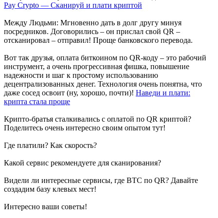
Pay Crypto — Сканируй и плати криптой
Между Людьми: Мгновенно дать в долг другу минуя
посредников. Договорились – он прислал свой QR –
отсканировал – отправил! Проще банковского перевода.
Вот так друзья, оплата биткоином по QR-коду – это рабочий
инструмент, а очень прогрессивная фишка, повышение
надежности и шаг к простому использованию
децентрализованных денег. Технология очень понятна, что
даже сосед освоит (ну, хорошо, почти)!
Наведи и плати:
крипта стала проще
Крипто-братья сталкивались с оплатой по QR криптой?
Поделитесь очень интересно своим опытом тут!
Где платили? Как скорость?
Какой сервис рекомендуете для сканирования?
Видели ли интересные сервисы, где BTC по QR? Давайте
создадим базу клевых мест!
Интересно ваши советы!