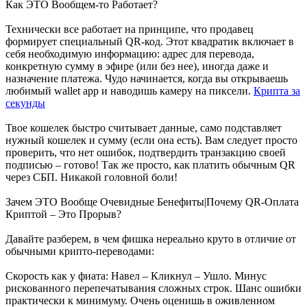
Как ЭТО Вообщем-то Работает?
Технически все работает на принципе, что продавец
формирует специальный QR-код. Этот квадратик включает в
себя необходимую информацию: адрес для перевода,
конкретную сумму в эфире (или без нее), иногда даже и
назначение платежа. Чудо начинается, когда вы открываешь
любимый wallet app и наводишь камеру на пиксели.
Крипта за
секунды
Твое кошелек быстро считывает данные, само подставляет
нужный кошелек и сумму (если она есть). Вам следует просто
проверить, что нет ошибок, подтвердить транзакцию своей
подписью – готово! Так же просто, как платить обычным QR
через СБП. Никакой головной боли!
Зачем ЭТО Вообще Очевидные Бенефиты|Почему QR-Оплата
Криптой – Это Прорыв?
Давайте разберем, в чем фишка нереально круто в отличие от
обычными крипто-переводами:
Скорость как у фиата: Навел – Кликнул – Ушло. Минус
рискованного перепечатывания сложных строк. Шанс ошибки
практически к минимуму. Очень оценишь в оживленном