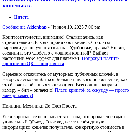
кошельках!
Цитата
Сообщение
Aidenbap
»
Чт июл 10, 2025 7:06 pm
Криптоэнтузиасты, внимание! Сталкивались, как
стремительно QR-коды проникают везде? От оплаты
парковки до получения скидок... Удобно же, правда? Но вот,
соединить это удобство с мощной криптой? Выйдет
настоящий wow-эффект для платежей!
Попробуй платить
криптой по QR — понравится
Серьезно: откажитесь от муторных публичных ключей, в
которых легко ошибиться. Больше никакого нервотрепки, как
это бывает с обычных транзакциях. Всего лишь направил
камеру – бип – оплачено!
Плати криптой за секунду — просто
наведи камеру!
Принцип Механики До Слез Проста
Если коротко все основывается на том, что продавец создает
уникальный QR-код. Этот код несет необходимую
информацию: кошелек получателя, конкретную стоимость в